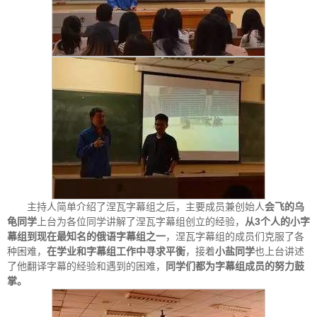
主持人简单介绍了涅瓦字幕组之后，主要成员兼创始人
会飞的乌
龟同学
上台为各位同学讲解了涅瓦字幕组创立的经验，
从3个人的小字
幕组到现在最知名的俄语字幕组之一
，涅瓦字幕组的成员们克服了各
种困难，
在学业和字幕组工作中寻求平衡
，接着
小盐同学
也上台讲述
了他翻译字幕的经验和遇到的困难，
同学们都为字幕组成员的努力鼓
掌。