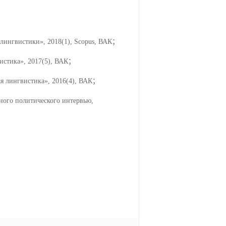
ной лингвистики», 2018(1),
Scopus, ВАК
；
истика», 2017(5), ВАК
；
ая лингвистика», 2016(4), ВАК
；
чного политического интервью,