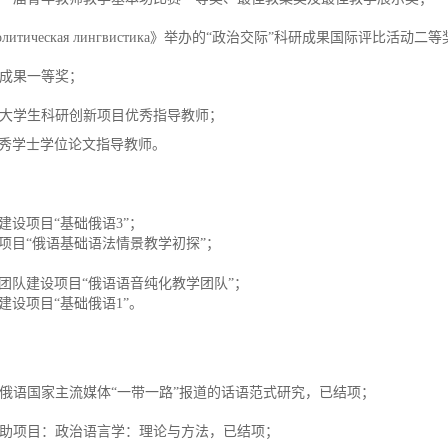
литическая
лингвистика
》举办的
“
政治交际
”
科研成果国际评比活动二等
成果一等奖；
大学生科研创新项目优秀指导教师；
秀学士学位论文指导教师。
建设项目
“
基础俄语
3”
；
项目
“
俄语基础语法情景教学初探
”
；
团队建设项目
“
俄语语音纯化教学团队
”
；
建设项目
“
基础俄语
1”
。
俄语国家主流媒体
“一带一路”报道的话语范式研究，
已结项；
助项目：政治语言学：理论与方法，已结项；