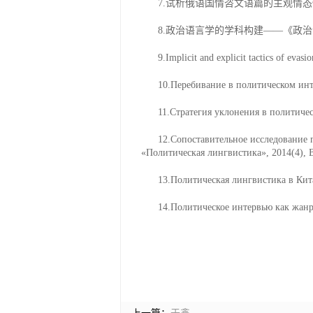
7.试析俄语国情咨文语篇的主观情态
8.政治语言学的学科构建——《政治
9.Implicit and explicit tactics of ev
10.Перебивание в политическом инт
11.Стратегия уклонения в политичес
12.Сопоставительное исследование 
«Политическая лингвистика», 2014(4),
13.Политическая лингвистика в Кит
14.Политическое интервью как жан