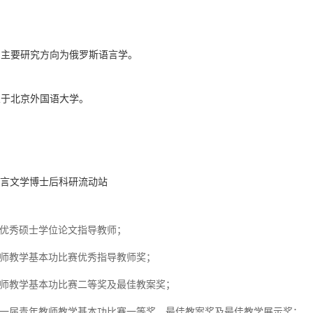
。主要研究方向为
俄罗斯语言学
。
业于北京外国语大学。
言文学博士后科研流动站
优秀
硕士
学位论文指导教师
；
师教学基本功比赛优秀指导教师奖；
师教学基本功比赛二等奖及最佳教案奖；
一届青年教师教学基本功比赛一等奖、最佳教案奖及最佳教学展示奖；