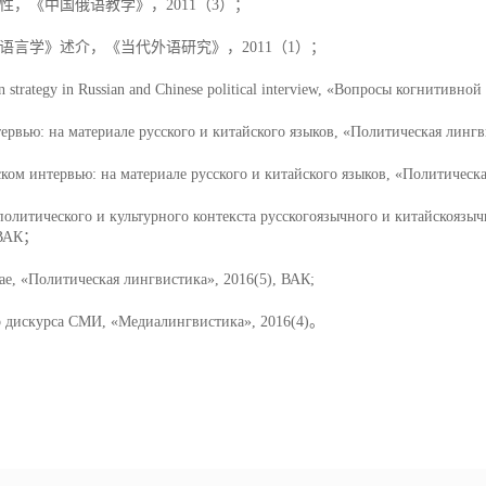
性，《中国俄语教学》，2011（3）；
语言学》述介，《当代外语研究》，2011（1）；
asion strategy in Russian and Chinese political interview, «Вопросы когнитив
ервью: на материале русского и китайского языков, «Политическая лингв
ком интервью: на материале русского и китайского языков, «Политическ
политического и культурного контекста русскогоязычного и китайскоязы
 ВАК
；
ае, «Политическая лингвистика», 2016(5), ВАК;
р дискурса СМИ, «Медиалингвистика», 2016(4)
。