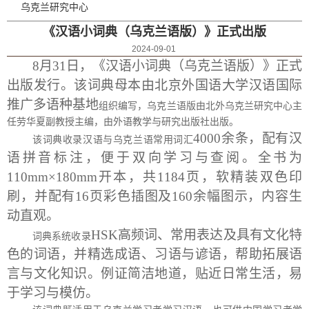
乌克兰研究中心
《汉语小词典（乌克兰语版）》正式出版
2024-09-01
8月31日，《汉语小词典（乌克兰语版）》正式
出版发行。该词典母本由北京外国语大学汉语国际
推广多语种基地
组织编写
，乌克兰语版由北外乌克兰研究中心主
任劳华夏
副教授
主编，由外语教学与研究出版社出版。
4000余条，配有汉
该词典收录汉语与乌克兰语常用词汇
语拼音标注，便于双向学习与查阅。全书为
110mm×180mm开本，共1184页，软精装双色印
刷，并配有16页彩色插图及160余幅图示，内容生
动直观。
HSK高频词、常用表达及具有文化特
词典系统收录
色的词语，并精选成语、习语与谚语，帮助拓展语
言与文化知识。例证简洁地道，贴近日常生活，易
于学习与模仿。