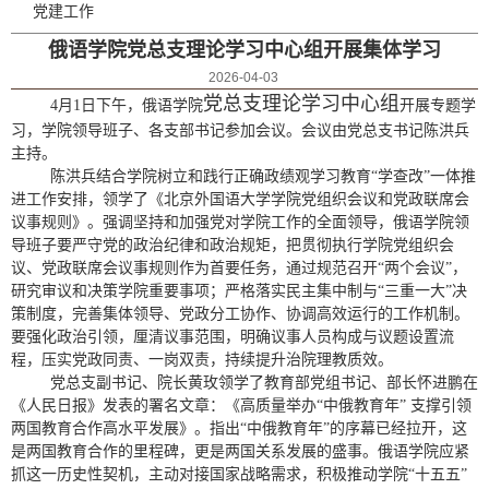
党建工作
俄语学院党总支理论学习中心组开展集体学习
2026-04-03
党总支理论学习中心组
4月1日下午，俄语学院
开展专题
学
习，学院领导班子、各支部书记参加会议。会议由党总支书记陈洪兵
主持。
陈洪兵结合学院树立和践行正确政绩观学习教育
“学查改”一体推
进工作安排，
领学了《北京外国语大学学院党组织会议和党政联席会
议事规则》。强调坚持和加强党对学院工作的全面领导，
俄语学院领
导班子要
严守党的政治纪律和政治规矩，把贯彻执行学院党组织会
议、党政联席会议事规则作为首要任务，通过规范召开
“两个会议”
，
研究审议和决策学院重要事项；严格落实民主集中制与
“三重一大”决
策制度，完善集体领导、党政分工协作、协调高效运行的工作机制
。
要强化政治引领
，厘清
议事范围，
明确
议事人员构成与议题设置
流
程，
压实党政同责、一岗双责，
持续提升治院理教质效。
党总支副书记、院长黄玫领学了教育部党组书记、部长怀进鹏在
《人民日报》发表的署名文章：《高质量举办
“中俄教育年”
支撑引领
两国教育合作高水平发展
》。指出
“中俄教育年”的序幕已经拉开，这
是两国教育合作的里程碑，更是两国关系发展的盛事。
俄语学院应紧
抓这一历史性契机，主动对接国家战略需求，积极推动学院
“十五五”